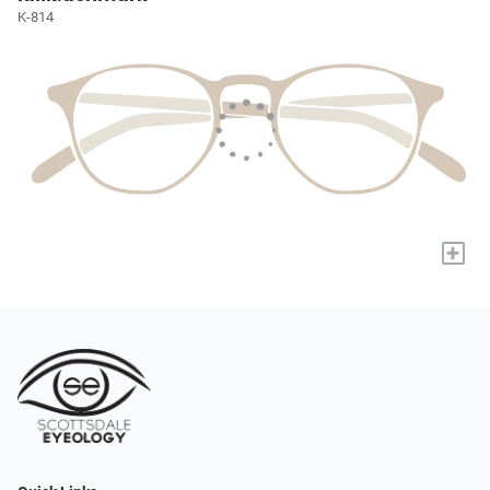
K-814
+