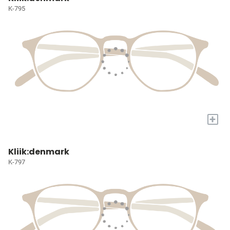
K-795
+
Kliik:denmark
K-797