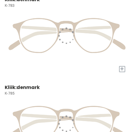
K-783
+
Kliik:denmark
K-785