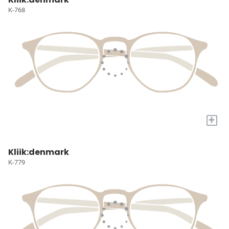
K-768
+
Kliik:denmark
K-779