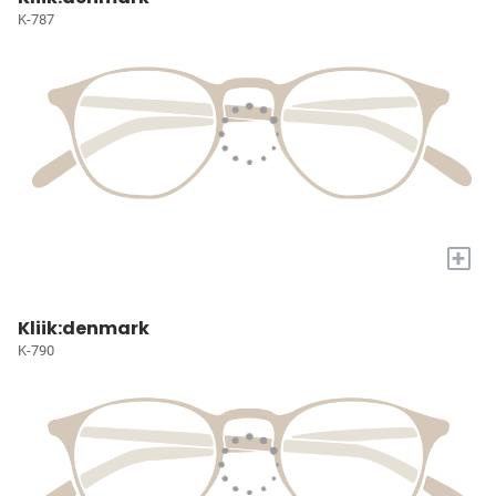
K-787
+
Kliik:denmark
K-790