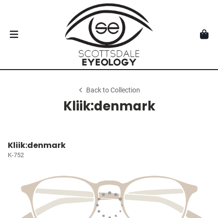
Back to Collection
Kliik:denmark
Kliik:denmark
K-752